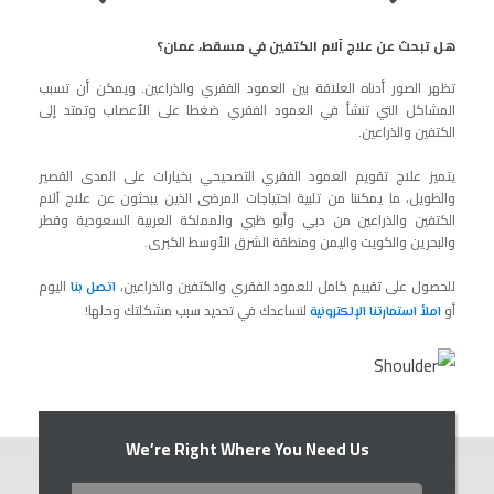
هل تبحث عن علاج آلام الكتفين في مسقط، عمان؟
تظهر الصور أدناه العلاقة بين العمود الفقري والذراعين. ويمكن أن تسبب
المشاكل التي تنشأ في العمود الفقري ضغطا على الأعصاب وتمتد إلى
الكتفين والذراعين.
يتميز علاج تقويم العمود الفقري التصحيحي بخيارات على المدى القصير
والطويل، ما يمكننا من تلبية احتياجات المرضى الذين يبحثون عن علاج آلام
الكتفين والذراعين من دبي وأبو ظبي والمملكة العربية السعودية وقطر
والبحرين والكويت واليمن ومنطقة الشرق الأوسط الكبرى.
للحصول على تقييم كامل للعمود الفقري والكتفين والذراعين،
اليوم
اتصل بنا
أو
لنساعدك في تحديد سبب مشكلتك وحلها!
املأ استمارتنا الإلكترونية
We’re Right Where You Need Us